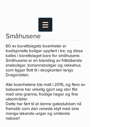
Småhusene
60 av borettslagets boenheter er
tradisjonelle boliger oppført i tre, og disse
kalles i borettslaget bare for småhusene.
Småhusene er en blanding av frittstående
eneboliger, tomannsboliger og rekkehus
som ligger flott til i skogkanten langs
Dragonstien.
Alle boenhetene ble malt i 2015, og flere av
beboerne har virkelig gjort seg stor flid
med sine grønne, frodige hager og fine
uteområder.
Dette har ført til at denne gatestubben nå
fremstår som den reneste idyll med sine
mange lekende unger og smilende
naboer!