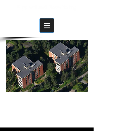
Frydenlund Borettslag
Dragonstien 99, 1062 OSLO
Kontortelefon:
46 97 11 18
Mandag og
Onsdag