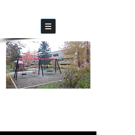
Frydenlund Borettslag
Dragonstien 99, 1062 OSLO
Kontortelefon:
46 97 11 18
Mandag og
Onsdag