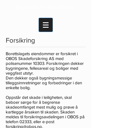
Forsikring
Borettslagets eiendommer er forsikret i
OBOS Skadeforsikring AS med
polisenummer 10303. Forsikringen dekker
bygningene, fellesareal og boliger med
veggfast utstyr.
Den dekker også bygningsmessige
tilleggsinnretninger og forbedringer i den
enkelte bolig.
Oppstår det skade i leiligheten, skal
beboer sørge for å begrense
skadeomfanget mest mulig og prøve å
kartlegge årsaken til skaden. Skaden
meldes til forsikringsavdelingen i OBOS på
telefon 02333, eller e-post
forsikring@obos.no
.