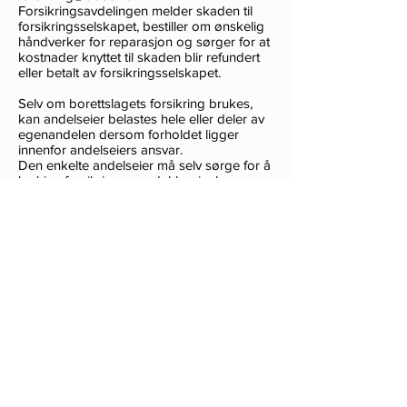
Forsikringsavdelingen melder skaden til
forsikringsselskapet, bestiller om ønskelig
håndverker for reparasjon og sørger for at
kostnader knyttet til skaden blir refundert
eller betalt av forsikringsselskapet.
Selv om borettslagets forsikring brukes,
kan andelseier belastes hele eller deler av
egenandelen dersom forholdet ligger
innenfor andelseiers ansvar.
Den enkelte andelseier må selv sørge for å
ha hjemforsikring som dekker innbo og
løsøre.
Frydenlund Borettslag
Dragonstien 99, 1062 OSLO
Kontortelefon:
46 97 11 18
Mandag og
Onsdag